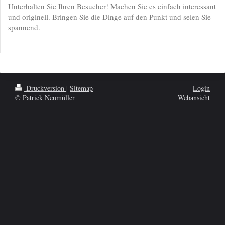
Unterhalten Sie Ihren Besucher! Machen Sie es einfach interessant
und originell. Bringen Sie die Dinge auf den Punkt und seien Sie
spannend.
Druckversion
|
Sitemap
Login
© Patrick Neumüller
Webansicht